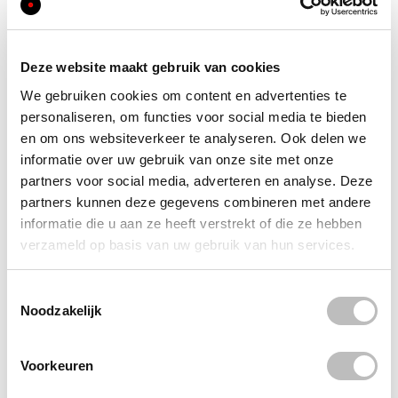
toepasbaarheid en neem contact met ons op).
Wordt geleverd incl. ronde kettingbeschermer. Volledige
kettingbeschermer is apart te bestellen.
Schrijf uw eigen review
Deze website maakt gebruik van cookies
Alleen geregistreerde gebruikers kunnen reviews schrijven. Log in
We gebruiken cookies om content en advertenties te
of maak alstublieft een account aan.
inloggen
of
maak een account
aan
personaliseren, om functies voor social media te bieden
Specificaties
en om ons websiteverkeer te analyseren. Ook delen we
informatie over uw gebruik van onze site met onze
Algemeen
partners voor social media, adverteren en analyse. Deze
Gewicht toename van fiets
partners kunnen deze gegevens combineren met andere
4,5 kg
informatie die u aan ze heeft verstrekt of die ze hebben
verzameld op basis van uw gebruik van hun services.
Technische eigenschappen
Voltage
Toestemmingsselectie
36V
Noodzakelijk
Geschikt voor meer dan 1 persoons fiets
Ja
Materiaal
Voorkeuren
Lichtmetaal
Draairichting afhankelijk