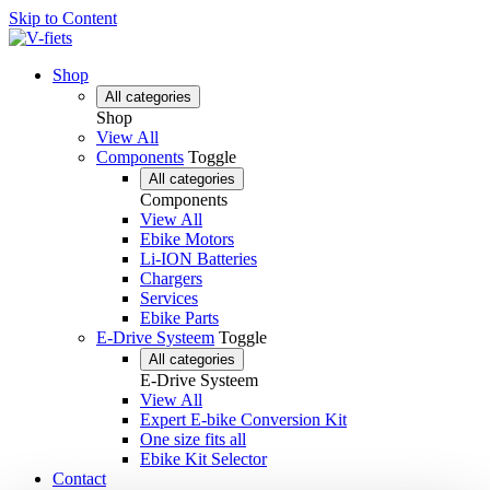
Skip to Content
Shop
All categories
Shop
View All
Components
Toggle
All categories
Components
View All
Ebike Motors
Li-ION Batteries
Chargers
Services
Ebike Parts
E-Drive Systeem
Toggle
All categories
E-Drive Systeem
View All
Expert E-bike Conversion Kit
One size fits all
Ebike Kit Selector
Contact