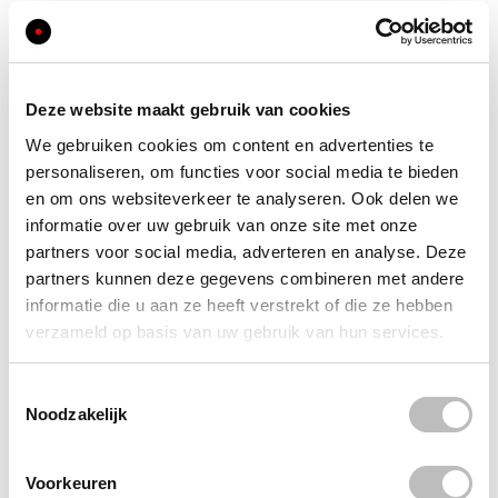
Menu
Compare Products
My Cart
My Account
My Wish List
Search
Deze website maakt gebruik van cookies
Search
We gebruiken cookies om content en advertenties te
personaliseren, om functies voor social media te bieden
Search
en om ons websiteverkeer te analyseren. Ook delen we
Home
informatie over uw gebruik van onze site met onze
Login
partners voor social media, adverteren en analyse. Deze
Customer Login
partners kunnen deze gegevens combineren met andere
informatie die u aan ze heeft verstrekt of die ze hebben
verzameld op basis van uw gebruik van hun services.
Registered Customers
If you have an account, sign in with your email address.
Email
Toestemmingsselectie
Noodzakelijk
Password
Sign In
Voorkeuren
Forgot Your Password?