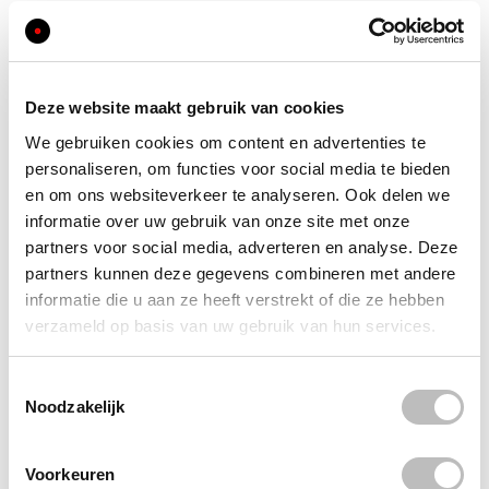
Menu
Compare Products
My Cart
My Account
My Wish List
Search
Deze website maakt gebruik van cookies
Search
We gebruiken cookies om content en advertenties te
personaliseren, om functies voor social media te bieden
Search
en om ons websiteverkeer te analyseren. Ook delen we
Home
informatie over uw gebruik van onze site met onze
Login
partners voor social media, adverteren en analyse. Deze
Customer Login
partners kunnen deze gegevens combineren met andere
informatie die u aan ze heeft verstrekt of die ze hebben
verzameld op basis van uw gebruik van hun services.
Registered Customers
If you have an account, sign in with your email address.
Email
Toestemmingsselectie
Noodzakelijk
Password
Sign In
Voorkeuren
Forgot Your Password?