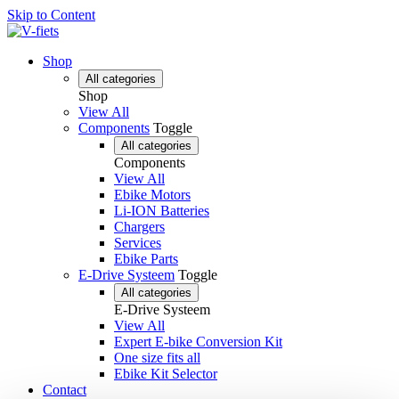
Skip to Content
Shop
All categories
Shop
View All
Components
Toggle
All categories
Components
View All
Ebike Motors
Li-ION Batteries
Chargers
Services
Ebike Parts
E-Drive Systeem
Toggle
All categories
E-Drive Systeem
View All
Expert E-bike Conversion Kit
One size fits all
Ebike Kit Selector
Contact