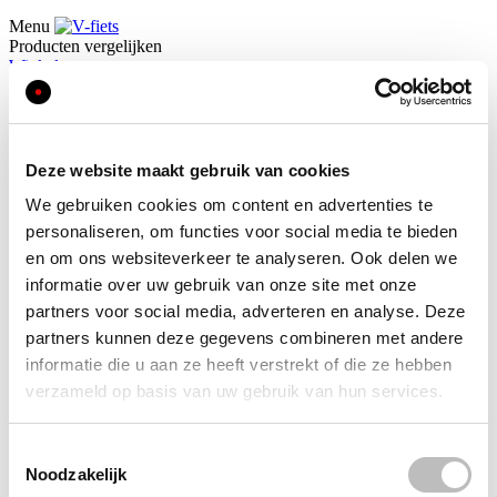
Menu
Producten vergelijken
Winkelwagen
Mijn account
Mijn verlanglijst
Zoek
Zoek
Deze website maakt gebruik van cookies
Zoek
We gebruiken cookies om content en advertenties te
Home
Log in
personaliseren, om functies voor social media te bieden
en om ons websiteverkeer te analyseren. Ook delen we
Inloggen of een account
informatie over uw gebruik van onze site met onze
partners voor social media, adverteren en analyse. Deze
aanmaken
partners kunnen deze gegevens combineren met andere
informatie die u aan ze heeft verstrekt of die ze hebben
Geregistreerde klanten
verzameld op basis van uw gebruik van hun services.
Als u al een account heeft, meldt u dan aan met uw e-
mailadres.
E-mail
Toestemmingsselectie
Noodzakelijk
Wachtwoord