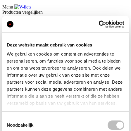
Menu
Producten vergelijken
Winkelwagen
Mijn account
Mijn verlanglijst
Zoek
Zoek
Deze website maakt gebruik van cookies
Zoek
We gebruiken cookies om content en advertenties te
Home
Log in
personaliseren, om functies voor social media te bieden
en om ons websiteverkeer te analyseren. Ook delen we
Inloggen of een account
informatie over uw gebruik van onze site met onze
partners voor social media, adverteren en analyse. Deze
aanmaken
partners kunnen deze gegevens combineren met andere
informatie die u aan ze heeft verstrekt of die ze hebben
Geregistreerde klanten
verzameld op basis van uw gebruik van hun services.
Als u al een account heeft, meldt u dan aan met uw e-
mailadres.
E-mail
Toestemmingsselectie
Noodzakelijk
Wachtwoord