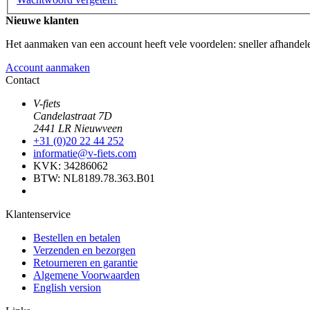
Nieuwe klanten
Het aanmaken van een account heeft vele voordelen: sneller afhandele
Account aanmaken
Contact
V-fiets
Candelastraat 7D
2441 LR Nieuwveen
+31 (0)20 22 44 252
informatie@v-fiets.com
KVK: 34286062
BTW: NL8189.78.363.B01
Klantenservice
Bestellen en betalen
Verzenden en bezorgen
Retourneren en garantie
Algemene Voorwaarden
English version