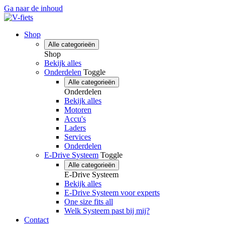
Ga naar de inhoud
Shop
Alle categorieën
Shop
Bekijk alles
Onderdelen
Toggle
Alle categorieën
Onderdelen
Bekijk alles
Motoren
Accu's
Laders
Services
Onderdelen
E-Drive Systeem
Toggle
Alle categorieën
E-Drive Systeem
Bekijk alles
E-Drive Systeem voor experts
One size fits all
Welk Systeem past bij mij?
Contact